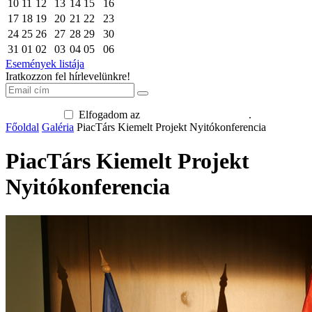
10
11
12
13
14
15
16
17
18
19
20
21
22
23
24
25
26
27
28
29
30
31
01
02
03
04
05
06
Események listája
Iratkozzon fel hírlevelünkre!
Elfogadom az
adatkezelési tájékoztatót
.
Főoldal
Galéria
PiacTárs Kiemelt Projekt Nyitókonferencia
PiacTárs Kiemelt Projekt
Nyitókonferencia