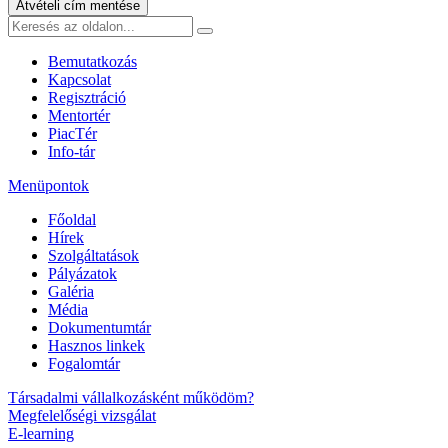
Átvételi cím mentése
Bemutatkozás
Kapcsolat
Regisztráció
Mentortér
PiacTér
Info-tár
Menüpontok
Főoldal
Hírek
Szolgáltatások
Pályázatok
Galéria
Média
Dokumentumtár
Hasznos linkek
Fogalomtár
Társadalmi vállalkozásként működöm?
Megfelelőségi vizsgálat
E-learning