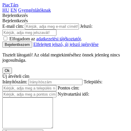
PiacTárs
HU
EN
Gyengénlátóknak
Bejelentkezés
Bejelentkezés
E-mail cím:
Jelszó:
Elfogadom az
adatkezelési tájékoztatót
.
Elfelejtett jelszó, új jelszó igénylése
Bejelentkezem
Tisztelt látogató! Az oldal megtekintéséhez önnek jelenleg nincs
jogosultsága.
Ok
Új átvételi cím
Irányítószám:
Település:
Pontos cím:
Nyitvatartási idő: