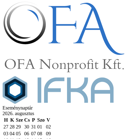
Eseménynaptár
2026. augusztus
H
K
Sze
Cs
P
Szo
V
27
28
29
30
31
01
02
03
04
05
06
07
08
09