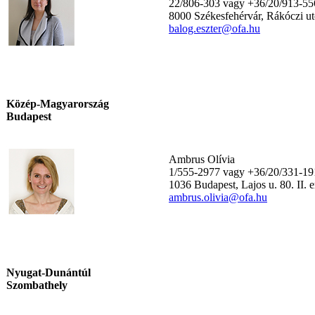
22/806-303 vagy +36/20/913-55
8000 Székesfehérvár, Rákóczi utc
balog.eszter@ofa.hu
Közép-Magyarország
Budapest
Ambrus Olívia
1/555-2977 vagy +36/20/331-19
1036 Budapest, Lajos u. 80. II. 
ambrus.olivia@ofa.hu
Nyugat-Dunántúl
Szombathely