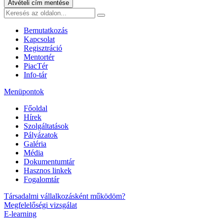
Átvételi cím mentése
Bemutatkozás
Kapcsolat
Regisztráció
Mentortér
PiacTér
Info-tár
Menüpontok
Főoldal
Hírek
Szolgáltatások
Pályázatok
Galéria
Média
Dokumentumtár
Hasznos linkek
Fogalomtár
Társadalmi vállalkozásként működöm?
Megfelelőségi vizsgálat
E-learning