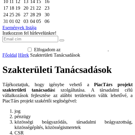
10
11
12
13
14
15
16
17
18
19
20
21
22
23
24
25
26
27
28
29
30
31
01
02
03
04
05
06
Események listája
Iratkozzon fel hírlevelünkre!
Elfogadom az
adatkezelési tájékoztatót
.
Főoldal
Hírek
Szakterületi Tanácsadások
Szakterületi Tanácsadások
Tájékoztatjuk, hogy igénybe vehető a
PiacTárs projekt
szakterületi tanácsadás
i szolgáltatása. A társadalmi célú
vállalkozások fejlesztése az alábbi területeken válik lehetővé, a
PiacTárs projekt szakértői segítségével:
jog
pénzügy
közösségi beágyazódás, társadalmi beágyazottság,
közösségépítés, közösségismeretek
CSR