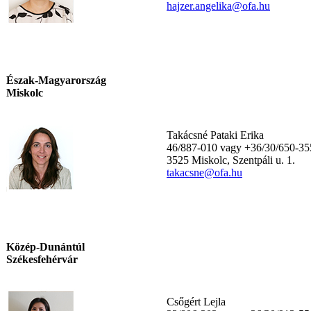
h
ajzer.angelika@ofa.hu
Észak-Magyarország
Miskolc
Takácsné Pataki Erika
46/887-010 vagy +36/30/650-35
3525 Miskolc, Szentpáli u. 1.
takacsne@ofa.hu
Közép-Dunántúl
Székesfehérvár
Csőgért Lejla