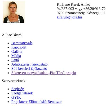
Királyné Kerék Anikó
94/887-003 vagy +36/20/913-72
9700 Szombathely, Kőszegi u. 2
kiralyne@ofa.hu
A PiacTársról
Bemutatkozás
Kapcsolat
Galéria
Média
Sajtó
Adatkezelési tájékoztató
Süti kezelési tájékoztató
Sikeresen megvalósult a „PiacTárs” projekt
Szervezeteknek
Segítség
Szolgáltatások
GYIK
Projektterv Előminősítő Rendszer