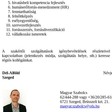
hivatásbeli kompetencia fejlesztés
humánerőforrás-menedzsment (HR)
fenntarthatóság
felnőttképzés
esélyegyenlőség,
szervezetfejlesztés
forrásszerzés, forrásdiverzifikáció
vállalkozási ismeretek
A szakértői szolgáltatások igénybevételének részleteivel
kapcsolatban (jelentkezés módja, szolgáltatás helye, stb.) keresse
régiós kollégáinkat.
Dél-Alföld
Névje
Szeged
Magyar Szabolcs
62/444-288 vagy +36/20/285-61
6721 Szeged, Brüsszeli krt. 21.
magyar.szabolcs@ofa.hu