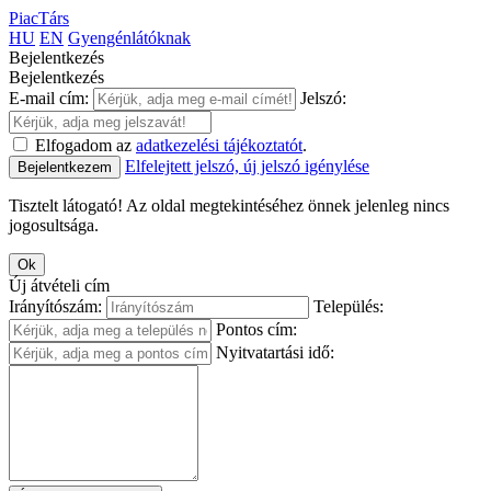
PiacTárs
HU
EN
Gyengénlátóknak
Bejelentkezés
Bejelentkezés
E-mail cím:
Jelszó:
Elfogadom az
adatkezelési tájékoztatót
.
Elfelejtett jelszó, új jelszó igénylése
Bejelentkezem
Tisztelt látogató! Az oldal megtekintéséhez önnek jelenleg nincs
jogosultsága.
Ok
Új átvételi cím
Irányítószám:
Település:
Pontos cím:
Nyitvatartási idő: