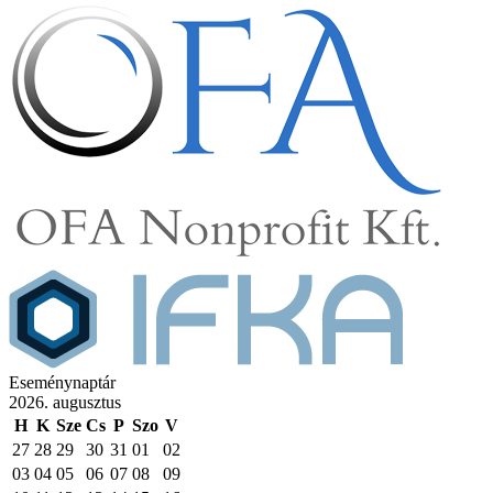
Eseménynaptár
2026. augusztus
H
K
Sze
Cs
P
Szo
V
27
28
29
30
31
01
02
03
04
05
06
07
08
09