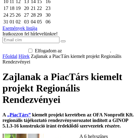
10
11
12
13
14
15
16
17
18
19
20
21
22
23
24
25
26
27
28
29
30
31
01
02
03
04
05
06
Események listája
Iratkozzon fel hírlevelünkre!
Elfogadom az
adatkezelési tájékoztatót
.
Főoldal
Hírek
Zajlanak a PiacTárs kiemelt projekt Regionális
Rendezvényei
Zajlanak a PiacTárs kiemelt
projekt Regionális
Rendezvényei
A
„PiacTárs”
kiemelt projekt keretében az OFA Nonprofit Kft.
regionális tájékoztató rendezvénysorozatot indított a GINOP
5.1.3-16 konstrukció iránt érdeklődő szervezetek részére.
A 6 helyszínes