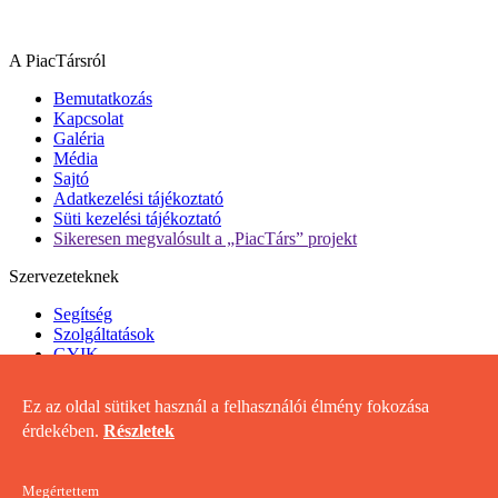
A PiacTársról
Bemutatkozás
Kapcsolat
Galéria
Média
Sajtó
Adatkezelési tájékoztató
Süti kezelési tájékoztató
Sikeresen megvalósult a „PiacTárs” projekt
Szervezeteknek
Segítség
Szolgáltatások
GYIK
Projektterv Előminősítő Rendszer
Ez az oldal sütiket használ a felhasználói élmény fokozása
Hasznos
érdekében.
Részletek
Linkek
Fogalomtár
Dokumentumok
Megértettem