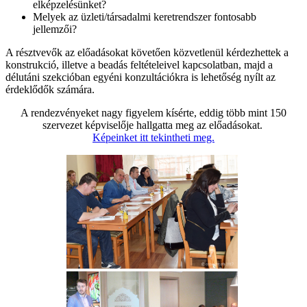
elképzelésünket?
Melyek az üzleti/társadalmi keretrendszer fontosabb
jellemzői?
A résztvevők az előadásokat követően közvetlenül kérdezhettek a
konstrukció, illetve a beadás feltételeivel kapcsolatban, majd a
délutáni szekcióban egyéni konzultációkra is lehetőség nyílt az
érdeklődők számára.
A rendezvényeket nagy figyelem kísérte, eddig több mint 150
szervezet képviselője hallgatta meg az előadásokat.
Képeinket itt tekintheti meg.