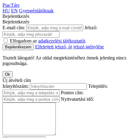
PiacTárs
HU
EN
Gyengénlátóknak
Bejelentkezés
Bejelentkezés
E-mail cím:
Jelszó:
Elfogadom az
adatkezelési tájékoztatót
.
Elfelejtett jelszó, új jelszó igénylése
Bejelentkezem
Tisztelt látogató! Az oldal megtekintéséhez önnek jelenleg nincs
jogosultsága.
Ok
Új átvételi cím
Irányítószám:
Település:
Pontos cím:
Nyitvatartási idő: