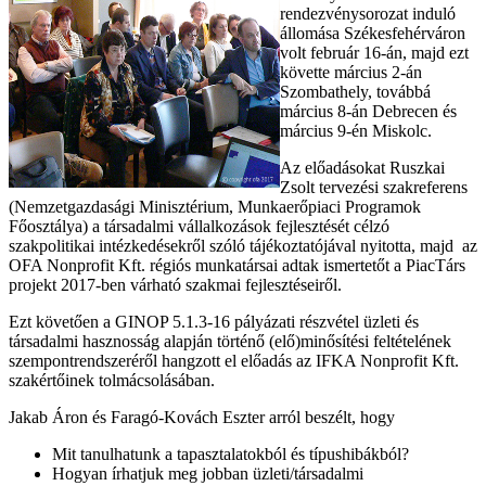
rendezvénysorozat induló
állomása Székesfehérváron
volt február 16-án, majd ezt
követte március 2-án
Szombathely, továbbá
március 8-án Debrecen és
március 9-én Miskolc.
Az előadásokat Ruszkai
Zsolt tervezési szakreferens
(Nemzetgazdasági Minisztérium, Munkaerőpiaci Programok
Főosztálya) a társadalmi vállalkozások fejlesztését célzó
szakpolitikai intézkedésekről szóló tájékoztatójával nyitotta, majd az
OFA Nonprofit Kft. régiós munkatársai adtak ismertetőt a PiacTárs
projekt 2017-ben várható szakmai fejlesztéseiről.
Ezt követően a GINOP 5.1.3-16 pályázati részvétel üzleti és
társadalmi hasznosság alapján történő (elő)minősítési feltételének
szempontrendszeréről hangzott el előadás az IFKA Nonprofit Kft.
szakértőinek tolmácsolásában.
Jakab Áron és Faragó-Kovách Eszter arról beszélt, hogy
Mit tanulhatunk a tapasztalatokból és típushibákból?
Hogyan írhatjuk meg jobban üzleti/társadalmi