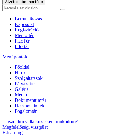
Átvételi cím mentése
Bemutatkozás
Kapcsolat
Regisztráció
Mentortér
PiacTér
Info-tár
Menüpontok
Főoldal
Hírek
Szolgáltatások
Pályázatok
Galéria
Média
Dokumentumtár
Hasznos linkek
Fogalomtár
Társadalmi vállalkozásként működöm?
Megfelelőségi vizsgálat
E-learning