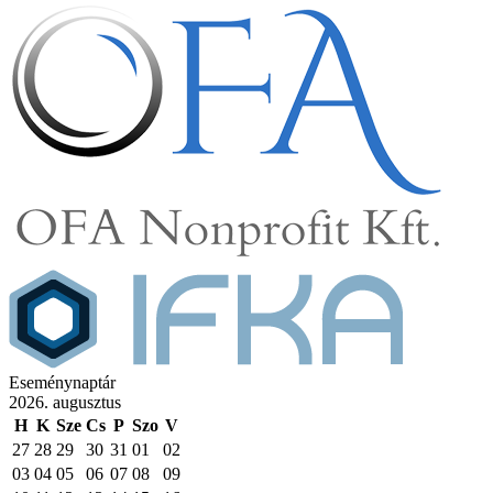
Eseménynaptár
2026. augusztus
H
K
Sze
Cs
P
Szo
V
27
28
29
30
31
01
02
03
04
05
06
07
08
09