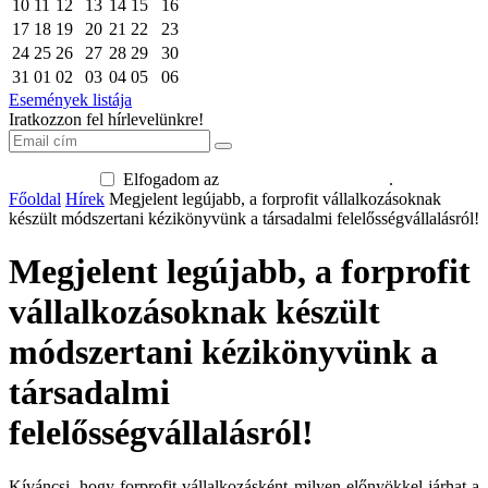
10
11
12
13
14
15
16
17
18
19
20
21
22
23
24
25
26
27
28
29
30
31
01
02
03
04
05
06
Események listája
Iratkozzon fel hírlevelünkre!
Elfogadom az
adatkezelési tájékoztatót
.
Főoldal
Hírek
Megjelent legújabb, a forprofit vállalkozásoknak
készült módszertani kézikönyvünk a társadalmi felelősségvállalásról!
Megjelent legújabb, a forprofit
vállalkozásoknak készült
módszertani kézikönyvünk a
társadalmi
felelősségvállalásról!
Kíváncsi, hogy forprofit vállalkozásként milyen előnyökkel járhat a