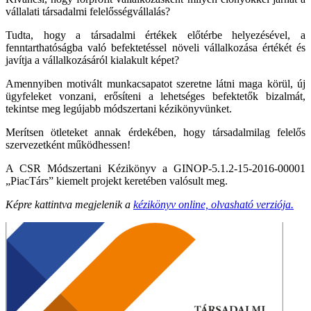
vállalati társadalmi felelősségvállalás?
Tudta, hogy a társadalmi értékek előtérbe helyezésével, a
fenntarthatóságba való befektetéssel növeli vállalkozása értékét és
javítja a vállalkozásáról kialakult képet?
Amennyiben motivált munkacsapatot szeretne látni maga körül, új
ügyfeleket vonzani, erősíteni a lehetséges befektetők bizalmát,
tekintse meg legújabb módszertani kézikönyvünket.
Merítsen ötleteket annak érdekében, hogy társadalmilag felelős
szervezetként működhessen!
A CSR Módszertani Kézikönyv a GINOP-5.1.2-15-2016-00001
„PiacTárs” kiemelt projekt keretében valósult meg.
Képre kattintva megjelenik a
kézikönyv online, olvasható verziója.