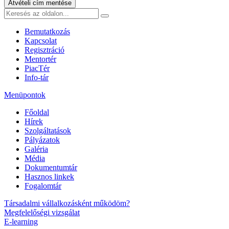
Átvételi cím mentése
Bemutatkozás
Kapcsolat
Regisztráció
Mentortér
PiacTér
Info-tár
Menüpontok
Főoldal
Hírek
Szolgáltatások
Pályázatok
Galéria
Média
Dokumentumtár
Hasznos linkek
Fogalomtár
Társadalmi vállalkozásként működöm?
Megfelelőségi vizsgálat
E-learning