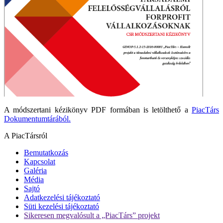
A módszertani kézikönyv PDF formában is letölthető a
PiacTárs
Dokumentumtárából.
A PiacTársról
Bemutatkozás
Kapcsolat
Galéria
Média
Sajtó
Adatkezelési tájékoztató
Süti kezelési tájékoztató
Sikeresen megvalósult a „PiacTárs” projekt