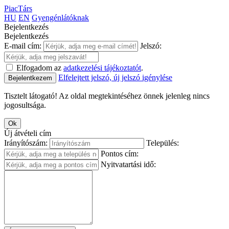
PiacTárs
HU
EN
Gyengénlátóknak
Bejelentkezés
Bejelentkezés
E-mail cím:
Jelszó:
Elfogadom az
adatkezelési tájékoztatót
.
Elfelejtett jelszó, új jelszó igénylése
Bejelentkezem
Tisztelt látogató! Az oldal megtekintéséhez önnek jelenleg nincs
jogosultsága.
Ok
Új átvételi cím
Irányítószám:
Település:
Pontos cím:
Nyitvatartási idő: