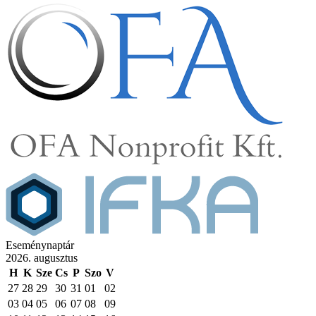
Eseménynaptár
2026. augusztus
H
K
Sze
Cs
P
Szo
V
27
28
29
30
31
01
02
03
04
05
06
07
08
09