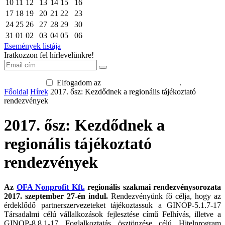
10
11
12
13
14
15
16
17
18
19
20
21
22
23
24
25
26
27
28
29
30
31
01
02
03
04
05
06
Események listája
Iratkozzon fel hírlevelünkre!
Elfogadom az
adatkezelési tájékoztatót
.
Főoldal
Hírek
2017. ősz: Kezdődnek a regionális tájékoztató
rendezvények
2017. ősz: Kezdődnek a
regionális tájékoztató
rendezvények
Az
OFA Nonprofit Kft.
regionális szakmai rendezvénysorozata
2017. szeptember 27-én indul.
Rendezvényünk fő célja, hogy az
érdeklődő partnerszervezeteket tájékoztassuk a GINOP-5.1.7-17
Társadalmi célú vállalkozások fejlesztése című Felhívás, illetve a
GINOP-8.8.1-17 Foglalkoztatás ösztönzése célú Hitelprogram