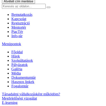
Átvételi cím mentése
Bemutatkozás
Kapcsolat
Regisztráció
Mentortér
PiacTér
Info-tár
Menüpontok
Főoldal
Hírek
Szolgáltatások
Pályázatok
Galéria
Média
Dokumentumtár
Hasznos linkek
Fogalomtár
Társadalmi vállalkozásként működöm?
Megfelelőségi vizsgálat
E-learning