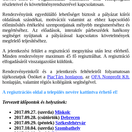
részleteivel és követelményrendszerével kapcsolatosan.
Rendezvényünk egyedülálló lehetőséget biztosít a pályázat kiírói
oldalának szándékai, motivációi valamint az ehhez kapcsolódó
előminősítés értékelési szempontjainak mélyebb megismeréséhez és
megértéséhez. Az előadások, interaktív párbeszédek hatékony
segítséget nyújtanak a pályázással kapcsolatos követelmények
megfelelő teljesítéséhez.
A jelentkezési felület a regisztráció megnyitása után lesz elérhető.
Minden rendezvényre maximum 45 fő regisztrálhat. A regisztráció
elfogadásáról visszaigazolást küldünk.
Rendezvényeinkről és a jelentkezés feltételeiről folyamatosan
tájékoztatjuk Önöket a
PiacTárs honlapon
, az
OFA Nonprofit Kft.
honlapján, valamint régiós kollégáink segítségével.
A regisztrációs oldal a település nevére kattintva érhető el!
Tervezett időpontok és helyszínek:
2017.09.27. (szerda)
Miskolc
2017.09.28. (csütörtök)
Debrecen
2017.09.29. (péntek)
Székesfehérvár
2017.10.04. (szerda)
Szombathely