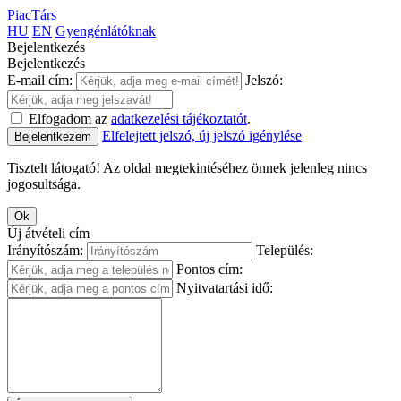
PiacTárs
HU
EN
Gyengénlátóknak
Bejelentkezés
Bejelentkezés
E-mail cím:
Jelszó:
Elfogadom az
adatkezelési tájékoztatót
.
Elfelejtett jelszó, új jelszó igénylése
Bejelentkezem
Tisztelt látogató! Az oldal megtekintéséhez önnek jelenleg nincs
jogosultsága.
Ok
Új átvételi cím
Irányítószám:
Település:
Pontos cím:
Nyitvatartási idő: