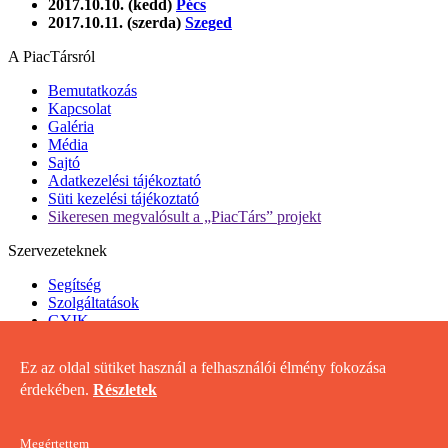
2017.10.10. (kedd)
Pécs
2017.10.11. (szerda)
Szeged
A PiacTársról
Bemutatkozás
Kapcsolat
Galéria
Média
Sajtó
Adatkezelési tájékoztató
Süti kezelési tájékoztató
Sikeresen megvalósult a „PiacTárs” projekt
Szervezeteknek
Segítség
Szolgáltatások
GYIK
Projektterv Előminősítő Rendszer
Ez az oldal sütiket használ a felhasználói élmény fokozása
Hasznos
érdekében.
Részletek
Linkek
Fogalomtár
Dokumentumok
Megértettem