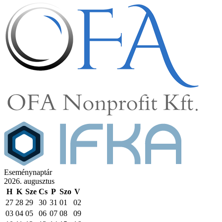
Eseménynaptár
2026. augusztus
H
K
Sze
Cs
P
Szo
V
27
28
29
30
31
01
02
03
04
05
06
07
08
09