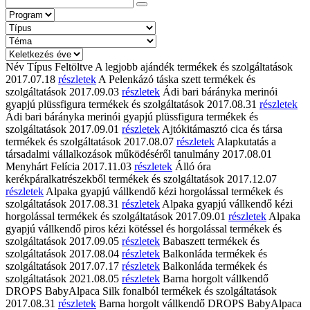
Név
Típus
Feltöltve
A legjobb ajándék
termékek és szolgáltatások
2017.07.18
részletek
A Pelenkázó táska szett
termékek és
szolgáltatások
2017.09.03
részletek
Ádi bari bárányka merinói
gyapjú plüssfigura
termékek és szolgáltatások
2017.08.31
részletek
Ádi bari bárányka merinói gyapjú plüssfigura
termékek és
szolgáltatások
2017.09.01
részletek
Ajtókitámasztó cica és társa
termékek és szolgáltatások
2017.08.07
részletek
Alapkutatás a
társadalmi vállalkozások működéséről
tanulmány
2017.08.01
Menyhárt Felícia
2017.11.03
részletek
Álló óra
kerékpáralkatrészekből
termékek és szolgáltatások
2017.12.07
részletek
Alpaka gyapjú vállkendő kézi horgolással
termékek és
szolgáltatások
2017.08.31
részletek
Alpaka gyapjú vállkendő kézi
horgolással
termékek és szolgáltatások
2017.09.01
részletek
Alpaka
gyapjú vállkendő piros kézi kötéssel és horgolással
termékek és
szolgáltatások
2017.09.05
részletek
Babaszett
termékek és
szolgáltatások
2017.08.04
részletek
Balkonláda
termékek és
szolgáltatások
2017.07.17
részletek
Balkonláda
termékek és
szolgáltatások
2021.08.05
részletek
Barna horgolt vállkendő
DROPS BabyAlpaca Silk fonalból
termékek és szolgáltatások
2017.08.31
részletek
Barna horgolt vállkendő DROPS BabyAlpaca