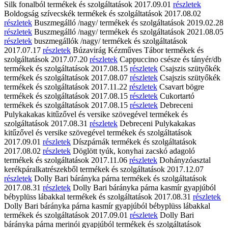
Silk fonalból
termékek és szolgáltatások
2017.09.01
részletek
Boldogság szívecskék
termékek és szolgáltatások
2017.08.02
részletek
Buszmegálló /nagy/
termékek és szolgáltatások
2019.02.28
részletek
Buszmegálló /nagy/
termékek és szolgáltatások
2021.08.05
részletek
buszmegállók /nagy/
termékek és szolgáltatások
2017.07.17
részletek
Búzavirág Kézműves Tábor
termékek és
szolgáltatások
2017.07.20
részletek
Cappuccino csésze és tányér/db
termékek és szolgáltatások
2017.08.15
részletek
Csajszis szütyőkék
termékek és szolgáltatások
2017.08.07
részletek
Csajszis szütyőkék
termékek és szolgáltatások
2017.11.22
részletek
Csavart bögre
termékek és szolgáltatások
2017.08.15
részletek
Cukortartó
termékek és szolgáltatások
2017.08.15
részletek
Debreceni
Pulykakakas kitűzővel és versike szövegével
termékek és
szolgáltatások
2017.08.31
részletek
Debreceni Pulykakakas
kitűzővel és versike szövegével
termékek és szolgáltatások
2017.09.01
részletek
Díszpárnák
termékek és szolgáltatások
2017.08.02
részletek
Döglött tyúk, konyhai zacskó adagoló
termékek és szolgáltatások
2017.11.06
részletek
Dohányzóasztal
kerékpáralkatrészekből
termékek és szolgáltatások
2017.12.07
részletek
Dolly Bari bárányka párna
termékek és szolgáltatások
2017.08.31
részletek
Dolly Bari bárányka párna kasmír gyapjúból
bébyplüss lábakkal
termékek és szolgáltatások
2017.08.31
részletek
Dolly Bari bárányka párna kasmír gyapjúból bébyplüss lábakkal
termékek és szolgáltatások
2017.09.01
részletek
Dolly Bari
bárányka párna merinói gyapjúból
termékek és szolgáltatások