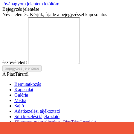
jóváhagyom
jelentem
letöltöm
Bejegyzés jelentése
Név:
Jelentés:
Kérjük, írja le a bejegyzéssel kapcsolatos
észrevételeit!
bejegyzés jelentése
A PiacTársról
Bemutatkozás
Kapcsolat
Galéria
Média
Sajtó
Adatkezelési tájékoztató
Süti kezelési tájékoztató
Sikeresen megvalósult a „PiacTárs” projekt
Szervezeteknek