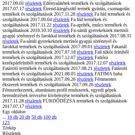
2017.09.01
részletek
Edényalátétek
termékek és szolgáltatások
2017.07.17
részletek
Étrend-kiegészítő termék gyártás, csomagolás
termékek és szolgáltatások
2017.11.28
részletek
Fa híd
termékek és
szolgáltatások
2017.09.04
részletek
Fa híd
termékek és
szolgáltatások
2017.11.22
részletek
Fa-apríték, mulcs
termékek és
szolgáltatások
2018.10.10
részletek
Fa-sámli gyerekeknek merinói
gyapjú sörénnyel és farokkal
termékek és szolgáltatások
2017.08.31
részletek
Fa-sámli gyerekeknek merinói gyapjú sörénnyel és
farokkal
termékek és szolgáltatások
2017.09.01
részletek
Fakanál
termékek és szolgáltatások
2017.07.18
részletek
Fali tükör felniből
termékek és szolgáltatások
2017.12.07
részletek
Falióra
kerékpárfelniből
termékek és szolgáltatások
2017.12.07
részletek
Fatároló
termékek és szolgáltatások
2017.08.21
részletek
Fatároló
termékek és szolgáltatások
2021.08.05
részletek
FATIMA baba
termékek és szolgáltatások
2017.09.26
részletek
Fémmentes
ékszerek
termékek és szolgáltatások
2017.09.26
részletek
Fémszerkezetek, alumínium profil rendszerek, egyedi gépek
berendezések tervezése kivitelezése
termékek és szolgáltatások
2017.11.28
részletek
FÜRDŐDÉZSA
termékek és szolgáltatások
2017.07.17
részletek
Egy oldalon
...
10 db
20 db
50 db
100 db
1
2
3
Térkép
Részletek