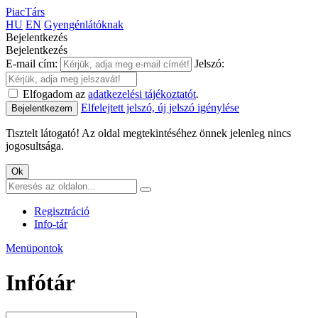
PiacTárs
HU
EN
Gyengénlátóknak
Bejelentkezés
Bejelentkezés
E-mail cím:
Jelszó:
Elfogadom az
adatkezelési tájékoztatót
.
Elfelejtett jelszó, új jelszó igénylése
Bejelentkezem
Tisztelt látogató! Az oldal megtekintéséhez önnek jelenleg nincs
jogosultsága.
Ok
Regisztráció
Info-tár
Menüpontok
Infótár